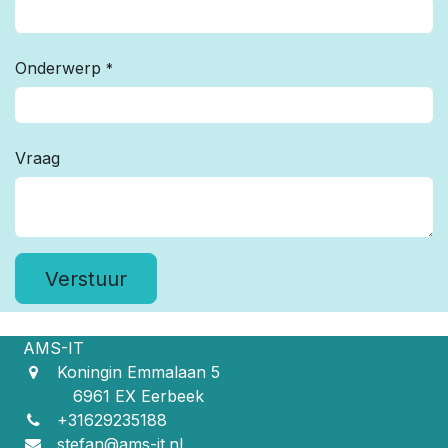
Onderwerp
*
Vraag
Verstuur
AMS-IT
Koningin Emmalaan 5
6961 EX Eerbeek
+31629235188
stefan@ams-it.nl